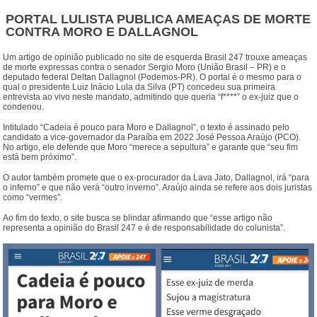
PORTAL LULISTA PUBLICA AMEAÇAS DE MORTE
CONTRA MORO E DALLAGNOL
Um artigo de opinião publicado no site de esquerda Brasil 247 trouxe ameaças
de morte expressas contra o senador Sergio Moro (União Brasil – PR) e o
deputado federal Deltan Dallagnol (Podemos-PR). O portal é o mesmo para o
qual o presidente Luiz Inácio Lula da Silva (PT) concedeu sua primeira
entrevista ao vivo neste mandato, admitindo que queria “f****” o ex-juiz que o
condenou.
Intitulado “Cadeia é pouco para Moro e Dallagnol”, o texto é assinado pelo
candidato a vice-governador da Paraíba em 2022 José Pessoa Araújo (PCO).
No artigo, ele defende que Moro “merece a sepultura” e garante que “seu fim
está bem próximo”.
O autor também promete que o ex-procurador da Lava Jato, Dallagnol, irá “para
o inferno” e que não verá “outro inverno”. Araújo ainda se refere aos dois juristas
como “vermes”.
Ao fim do texto, o site busca se blindar afirmando que “esse artigo não
representa a opinião do Brasil 247 e é de responsabilidade do colunista”.