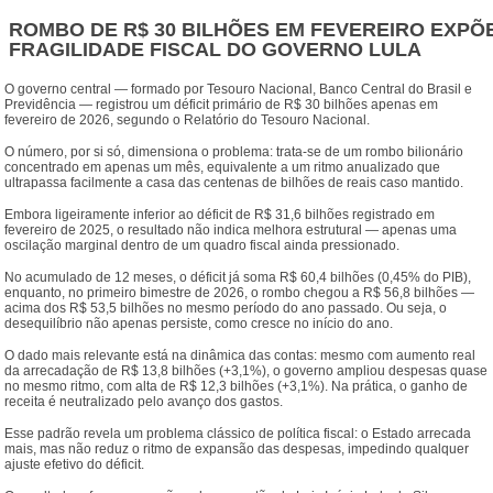
ROMBO DE R$ 30 BILHÕES EM FEVEREIRO EXPÕ
FRAGILIDADE FISCAL DO GOVERNO LULA
O governo central — formado por Tesouro Nacional, Banco Central do Brasil e
Previdência — registrou um déficit primário de R$ 30 bilhões apenas em
fevereiro de 2026, segundo o Relatório do Tesouro Nacional.
O número, por si só, dimensiona o problema: trata-se de um rombo bilionário
concentrado em apenas um mês, equivalente a um ritmo anualizado que
ultrapassa facilmente a casa das centenas de bilhões de reais caso mantido.
Embora ligeiramente inferior ao déficit de R$ 31,6 bilhões registrado em
fevereiro de 2025, o resultado não indica melhora estrutural — apenas uma
oscilação marginal dentro de um quadro fiscal ainda pressionado.
No acumulado de 12 meses, o déficit já soma R$ 60,4 bilhões (0,45% do PIB),
enquanto, no primeiro bimestre de 2026, o rombo chegou a R$ 56,8 bilhões —
acima dos R$ 53,5 bilhões no mesmo período do ano passado. Ou seja, o
desequilíbrio não apenas persiste, como cresce no início do ano.
O dado mais relevante está na dinâmica das contas: mesmo com aumento real
da arrecadação de R$ 13,8 bilhões (+3,1%), o governo ampliou despesas quase
no mesmo ritmo, com alta de R$ 12,3 bilhões (+3,1%). Na prática, o ganho de
receita é neutralizado pelo avanço dos gastos.
Esse padrão revela um problema clássico de política fiscal: o Estado arrecada
mais, mas não reduz o ritmo de expansão das despesas, impedindo qualquer
ajuste efetivo do déficit.